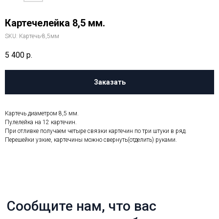
Картечелейка 8,5 мм.
SKU:
Картечь-8,5мм
5 400
р.
Заказать
Сообщите нам, что вас
интересует, и мы обязательно
ответим
Картечь диаметром 8,5 мм.
Пулелейка на 12 картечин.
При отливке получаем четыре связки картечин по три штуки в ряд.
Перешейки узкие, картечины можно свернуть(отделить) руками.