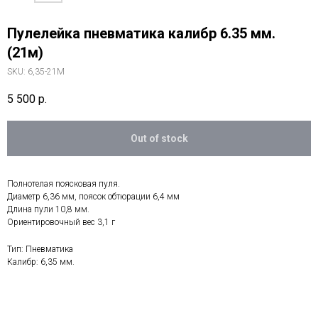
Пулелейка пневматика калибр 6.35 мм.
(21м)
SKU:
6,35-21М
5 500
р.
Out of stock
Сообщите нам, что вас
интересует, и мы обязательно
Полнотелая поясковая пуля.
Диаметр 6,36 мм, поясок обтюрации 6,4 мм
ответим
Длина пули 10,8 мм.
Ориентировочный вес 3,1 г
Тип: Пневматика
Калибр: 6,35 мм.