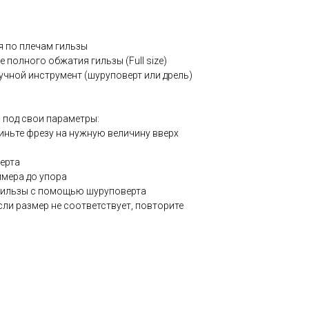
я по плечам гильзы
 полного обжатия гильзы (Full size)
ручной инструмент (шуруповерт или дрель)
ы под свои параметры:
иньте фрезу на нужную величину вверх
ерта
ммера до упора
 гильзы с помощью шуруповерта
сли размер не соответствует, повторите