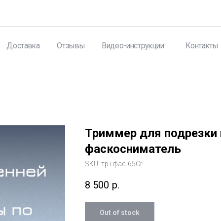
авка
Отзывы
Видео-инструкции
Контакты
Триммер для подрезки г
фаскосниматель
SKU:
тр+фас-65Cr
8 500
р.
Out of stock