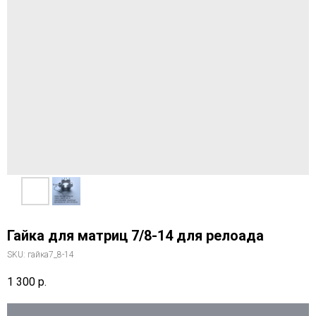
Гайка для матриц 7/8-14 для релоада
Сообщите нам, что вас
интересует, и мы обязательно
SKU:
гайка7_8-14
ответим
1 300
р.