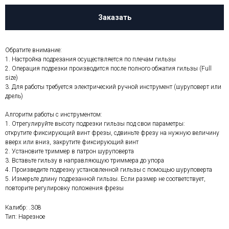
Заказать
Обратите внимание:
1. Настройка подрезания осуществляется по плечам гильзы
2. Операция подрезки производится после полного обжатия гильзы (Full
Сообщите нам, что вас
size)
интересует, и мы обязательно
3. Для работы требуется электрический ручной инструмент (шуруповерт или
дрель)
ответим
Алгоритм работы с инструментом:
1. Отрегулируйте высоту подрезки гильзы под свои параметры:
открутите фиксирующий винт фрезы, сдвиньте фрезу на нужную величину
вверх или вниз, закрутите фиксирующий винт
2. Установите триммер в патрон шуруповерта
3. Вставьте гильзу в направляющую триммера до упора
4. Произведите подрезку установленной гильзы с помощью шуруповерта
5. Измерьте длину подрезанной гильзы. Если размер не соответствует,
повторите регулировку положения фрезы
Калибр: .308
Тип: Нарезное